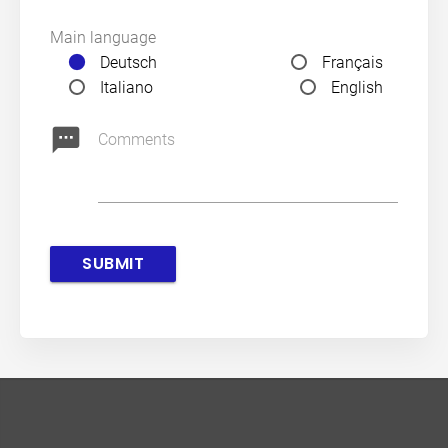
Main language
Deutsch
Français
Italiano
English
textsms
Comments