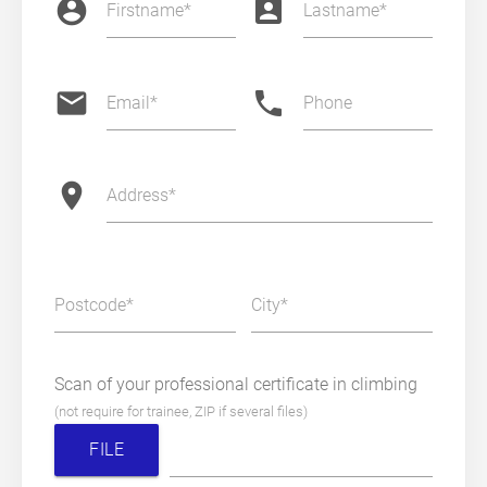
account_circle
account_box
Firstname
Lastname
email
phone
Email
Phone
location_on
Address
Postcode
City
Scan of your professional certificate in climbing
(not require for trainee, ZIP if several files)
FILE