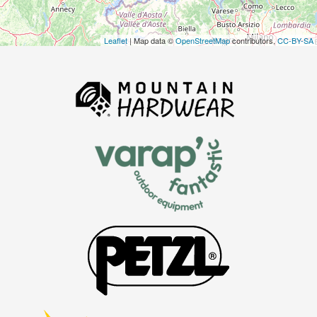
Leaflet
| Map data ©
OpenStreetMap
contributors,
CC-BY-SA