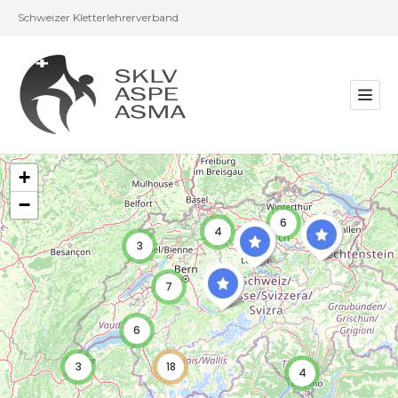
Schweizer Kletterlehrerverband
+
−
6
4
3
7
6
3
18
4