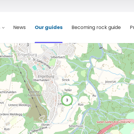
n
News
Our guides
Becoming rock guide
P
3