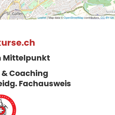
Leaflet
| Map data ©
OpenStreetMap
contributors,
CC-BY-SA
kurse.ch
m Mittelpunkt
 & Coaching
eidg.
Fachausweis