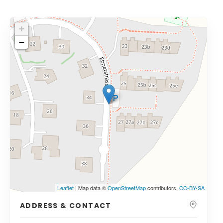
+
−
Leaflet
| Map data ©
OpenStreetMap
contributors,
CC-BY-SA
ADDRESS & CONTACT