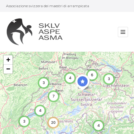
Associazione svizzera dei maestri di arrampicata
+
−
6
4
3
3
7
4
3
20
4