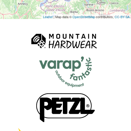
Leaflet
| Map data ©
OpenStreetMap
contributors,
CC-BY-SA