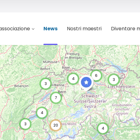
’associazione
News
Nostri maestri
Diventare 
6
4
3
3
7
4
3
20
4