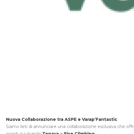
Nuova Collaborazione tra ASPE e Varap’Fantastic
Siamo lieti di annunciare una collaborazione esclusiva che off
sconti sui marchi
Tenaya
e
Fixe Climbing
.