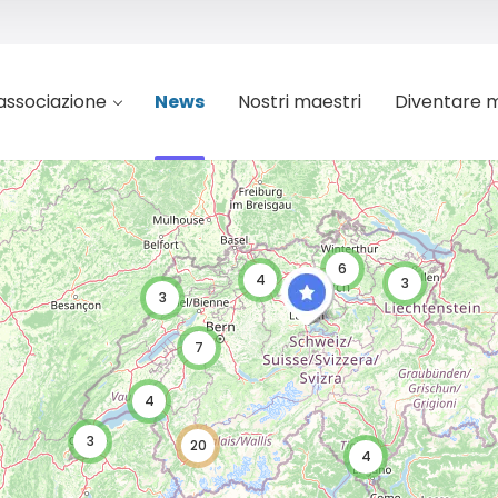
’associazione
News
Nostri maestri
Diventare 
6
4
3
3
7
4
3
20
4