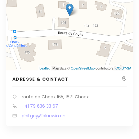
Leaflet
| Map data ©
OpenStreetMap
contributors,
CC-BY-SA
ADRESSE & CONTACT
route de Choëx 165, 1871 Choëx
+41 79 636 33 67
phil.gay@bluewin.ch